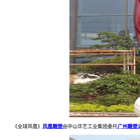
《全球凤凰》
凤凰雕塑
由中山华艺工业集团委托
广州雕塑