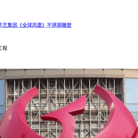
华艺集团《全球凤凰》不锈钢雕塑
工程