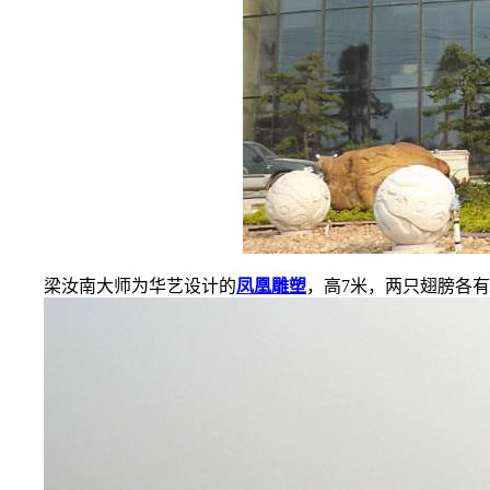
梁汝南大师为华艺设计的
凤凰雕塑
，高
7
米，两只翅膀各有