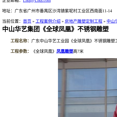
企业邮箱：
Lnqt@Lnqt.com
地址：广东省广州市番禺区沙湾镇紫坭村工业区西南面11-14
当前位置：
首页
»
工程案例介绍
»
房地产雕塑定制工程
»
中山
中山华艺集团《全球凤凰》不锈钢雕塑
工程名称：
广东中山华艺工业园《全球凤凰》不锈钢雕塑
工程参数：
《全球凤凰》
凤凰雕塑
高
7
米