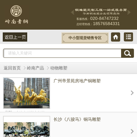
020-84747232
客服热线：
18576584331
总经理热线：
中小型现货销售专区
返回首页
岭南产品
动物雕塑
广州帝景苑房地产铜雕塑
类型：
房地产雕塑定制工程
长沙《八骏马》铜马雕塑
级别：
工程参数：
阿波罗战车青铜雕塑高8米，长3.2米。