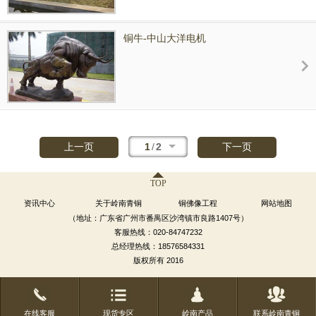
铜牛-中山大洋电机
1
/
2
上一页
下一页
TOP
资讯中心
关于岭南青铜
铜佛像工程
网站地图
（地址：广东省广州市番禺区沙湾镇市良路1407号）
客服热线：020-84747232
总经理热线：18576584331
版权所有 2016
在线客服
现货专区
岭南产品
联系岭南青铜