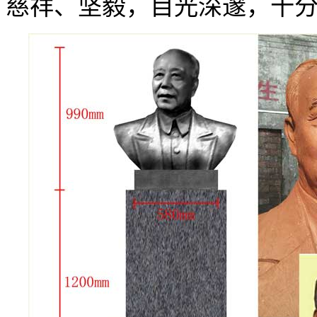
慈祥、坚毅，目光深邃，十