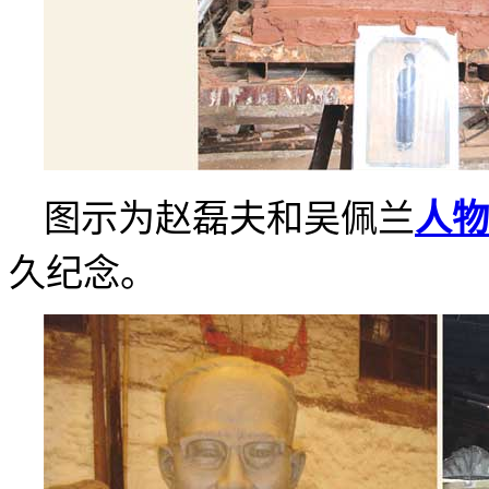
图示为赵磊夫和吴佩兰
人物
久纪念。