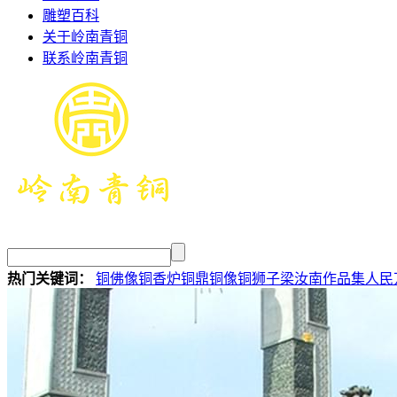
雕塑百科
关于岭南青铜
联系岭南青铜
热门关键词：
铜佛像
铜香炉
铜鼎
铜像
铜狮子
梁汝南作品集
人民