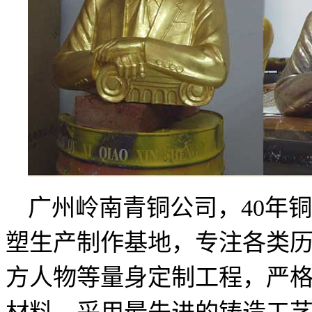
广
州
岭
南
青
铜
公
司
，
4
0
年
铜
塑生产制作基地，
专注各类
方人物等量身定制工程，严