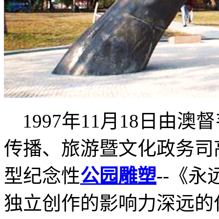
1997
年
11
月
18
日由澳督
传播、旅游暨文化政务司
型纪念性
公园雕塑
--
《永
独立创作的影响力深远的