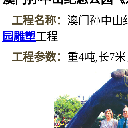
工程名称：
澳门孙中山
园雕塑
工程
工程参数：
重
4
吨
,
长
7
米