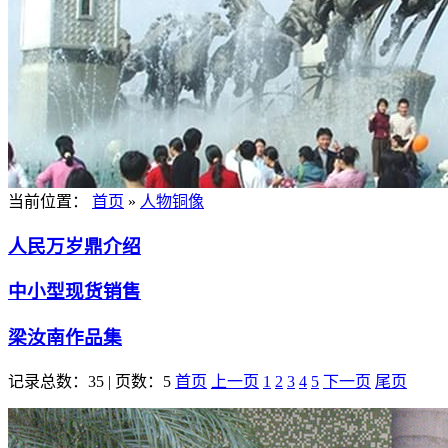
当前位置：
首页
»
人物铜像
人民万岁鼎介绍
中小型现货销售
梁汝南作品集
记录总数：35 | 页数：5
首页
上一页
1
2
3
4
5
下一页
尾页