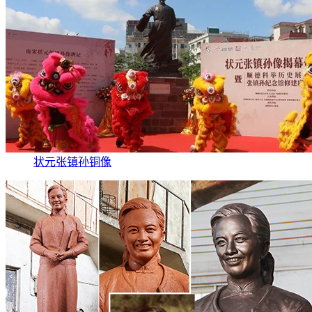
状元张镇孙铜像