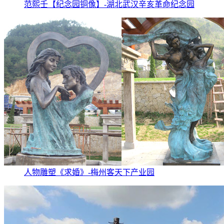
范熙壬【纪念园铜像】-湖北武汉辛亥革命纪念园
人物雕塑《求婚》-梅州客天下产业园