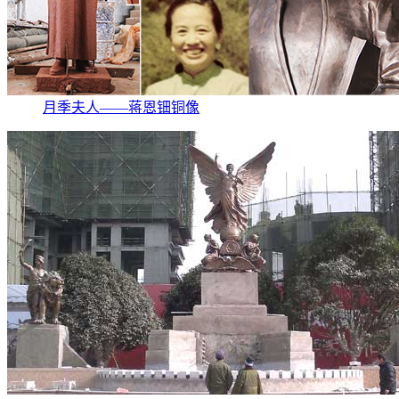
月季夫人——蒋恩钿铜像