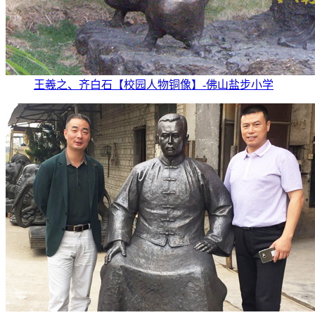
王羲之、齐白石【校园人物铜像】-佛山盐步小学