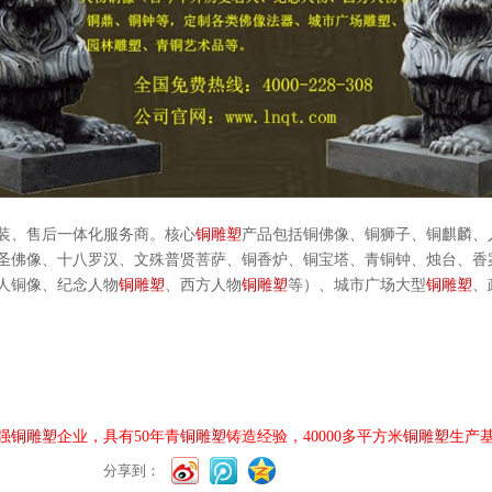
装、售后一体化服务商。核心
铜雕塑
产品包括铜佛像、铜狮子、铜麒麟、
圣佛像、十八罗汉、文殊普贤菩萨、铜香炉、铜宝塔、青铜钟、烛台、香
人铜像、纪念人物
铜雕塑
、西方人物
铜雕塑
等）、城市广场大型
铜雕塑
、
强
铜雕塑
企业，具有
50
年青
铜雕塑
铸造经验，
40000
多平方米
铜雕塑
生产
分享到：