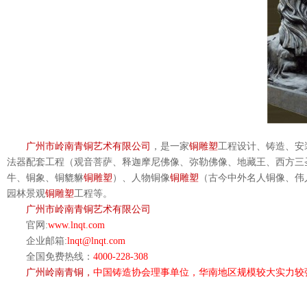
广州市岭南青铜艺术有限公司
，是一家
铜雕塑
工程设计、铸造、安
法器配套工程（观音菩萨、释迦摩尼佛像、弥勒佛像、地藏王、西方三
牛、铜象、铜貔貅
铜雕塑
）、人物铜像
铜雕塑
（古今中外名人铜像、伟
园林景观
铜雕塑
工程等。
广州市岭南青铜艺术有限公司
官网
:
www.lnqt.com
企业邮箱
:
lnqt@lnqt.com
全国免费热线：
4000-228-308
广州岭南青铜，
中国铸造协会理事单位，华南地区规模较大实力较